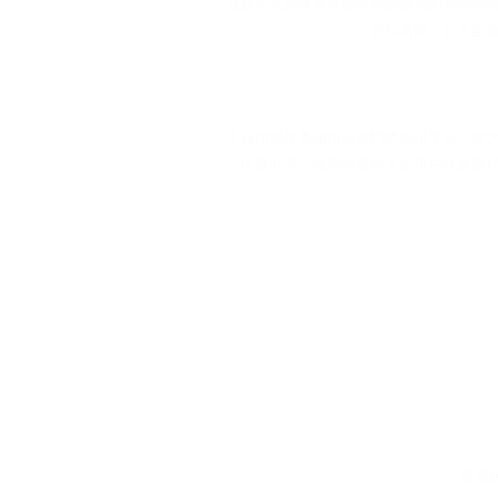
微廣專業團隊會為你撰寫的優秀的新聞稿
的知名度，分享至
今日頭條作為國內最熱門的資訊平台。龐
推薦引擎，能夠極速推算出用戶興趣愛
微廣