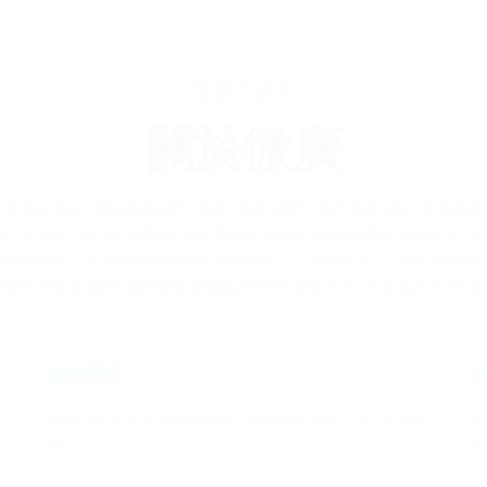
關於微廣
服務
最新宣傳方案
微廣的故事
關於微廣
品牌，是專為企業而設的綜合數碼營銷顧問; 通過一系列針對中國內地的策略化市場
內客戶的認同. 我們提供專業的國內營銷諮詢服務及全面的國內營銷解決方案,
資擁有的分公司-廣州超廣域數字營銷有限公司. 我們採取”不外判, 全內包
部門;與香港總部各個具豐富實經驗的部門會緊密合作, 按企業的需求打
經驗豐富
網
超過10年的多媒體廣告經驗，為你解開萬難，攻入中國市
廣
場。
你