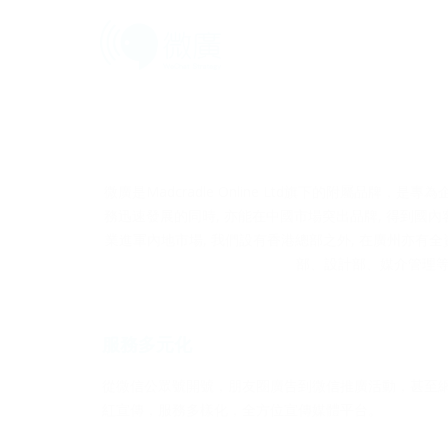
微廣是Madcradle Online Ltd旗下的附屬
務迅速發展的同時, 亦能在中國市場突出品牌, 得到國
業進軍內地市場, 我們設有香港總部之外, 在廣州亦有全
部、設計部、媒介管理等
服務多元化
從微信公眾號開號，朋友圈廣告到微信推廣活動，甚至
紅宣傳，服務多樣化，全方位宣傳媒體平台。