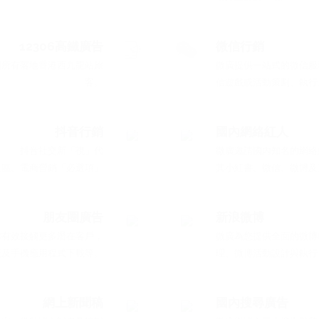
12306高鐵廣告
微信行銷
到所有落地香港西九龍站旅
微廣提供一站式的微信服
客。
信遊戲或活動策劃、執行
抖音行銷
國內網絡紅人
抖音社交新「視」代
微廣邀請國內知名的網絡
社區、電商營銷「必選項」
其小紅書、微信、微博及
朋友圈廣告
新浪微博
你有效接觸更多潛在客戶，
微廣為您提供全面的微博
廣及手機應用程式下載等。
理、微博活動設計與執行
網上新聞稿
國內搜尋廣告