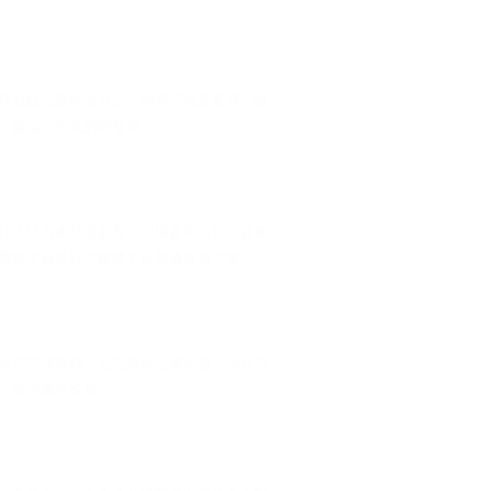
務包括公眾帳號登記、內容管理及宣傳、微
、微信小程式的開發等。
紅人試用產品或親身到現場參與活動，並於
直播平台等社交媒體平台發放推廣文章。
帳戶管理服務，包括海外企業認證、內容管
，微博廣告投放。