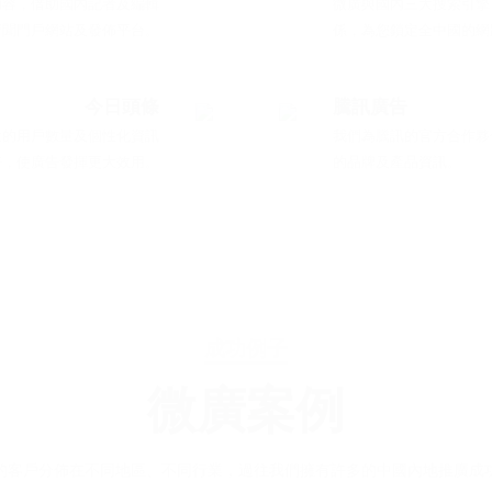
內容，借助國內記者及編輯
微廣與國內三大搜索引擎
新聞門戶網站及發佈平台。
係，為您鎖定全中國的網
今日頭條
騰訊廣告
大的用戶數量及個性化資訊
我們為騰訊的官方合作夥
好，使廣告發揮更大效用。
的品牌及產品資訊。
成功例子
微廣案例
的客戶分佈在不同地區、不同行業，過往我們擁有許多的中國內地推廣成