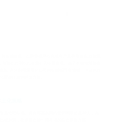
市場資訊
案例
聯絡微廣
EN
中
推廣, 替各個企業、品牌發掘潛在內地客戶及孕育生意,以助業
 幫助B2B和B2C企業打入中國市場。為了有效地幫助企
”政策, 充分利用廣州分公司的各個部門:市場部、項目執行
造出度身訂造的解決方案。
本土化策略
告最怕唔貼地。負責專案的國內營銷團隊超過40人，為
出謀劃策，提供最合適中國市場的綜合廣告方案。