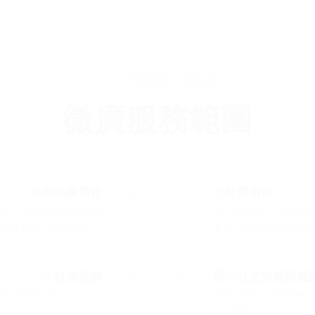
大中華數碼行銷推廣
微廣服務範圍
高德地圖廣告
小紅書廣告
數據，高德地圖為品牌提供
小紅書廣告是一站式營銷
效的在地化行銷解決方案。
賽道」為目標的多樣化廣
小紅書推廣
國內社交媒體帳號
銷最熱門的推廣方式之一。
品牌入駐社交媒體並進行
場好重要的一環。