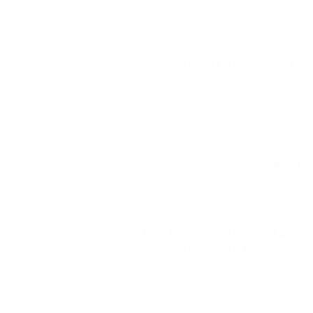
中國鐵路官方國家級廣告平台，精準找
國內視頻
微廣可以不同格式的微信朋友圈廣告，助
當中包括公眾號推廣，微信文章推