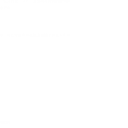
，包括百度、３６０及搜狗有密切的合作關
路用家。
伴，可以幫助客戶在騰訊相關平台展示客戶
功案例