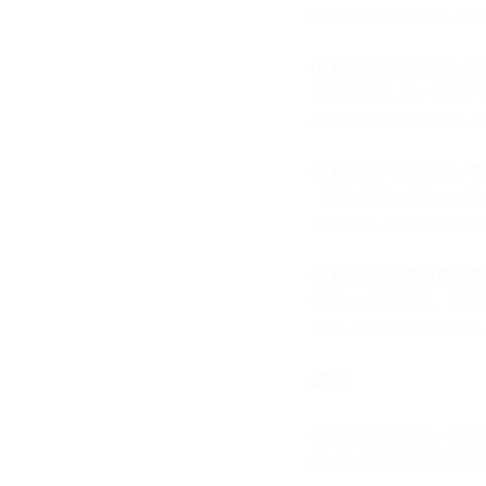
旅遊心情的首選平台。於商家
① 藉助旅遊熱門話題，
以抖音為例，第一季度平
且互動指標也呈現增長。
② 旅遊用戶內容行銷，
「想出去玩」成為202
回暖階段，商家們應洞察
③ 結合創意方案宣傳推
善用KOL旅遊探店、旅
80%，不少經由網紅探
總結
生活正在恢復正常，大家
樂，比起以往更用心地體