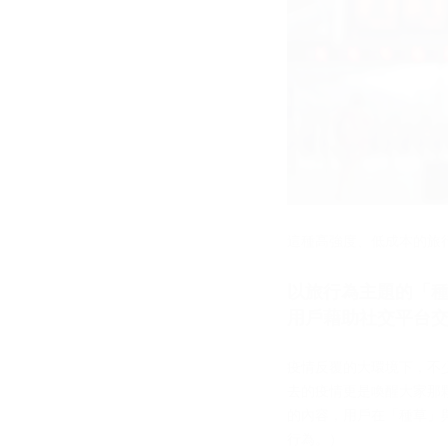
這種高強度、低成本的旅
以旅行為主題的「
用戶藉助社交平台
疫情反覆的大環境下，不
去的疫情更是喚醒大家那
的內容，用戶在「種草」
行為。）