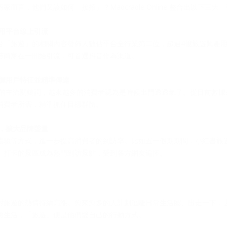
而言，他們又該如何「接招」？Madcradle Online 整合出以下三大
利用平台線上引流
台「旅遊」的相關內容發佈人數佔平台全行業第二位，超過4億旅遊興趣
若商家在一開始引流，可首選抖音作為渠道。
掌握用戶特征並精準傳達
3年的主流關鍵詞，越來越多的消費者認為是時候出門透透氣了。從目前數
消費者所需，精準抓住目標群體。
廣，擴大品牌聲量
遊體驗等方式，進一步提高消費者的到訪率。比如五一假期期間，小紅書旅
店、打卡的景區成為熱門到訪景點，受到各方網友追捧。
對旅遊的熱情持續高漲。愈來愈多的人計劃逃離日常生活圈、出走一下，
驗生活，「旅遊」便是他們愛自己的行動方式。