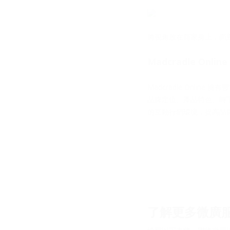
將視角放在商家身上，面
Madcradle On
Madcradle Onl
品牌定位、產品特色、時
的互動行銷環境，提高品
了解更多微廣