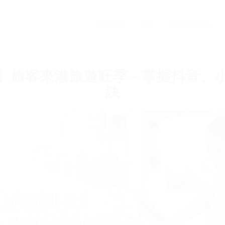
關於微廣
服務
最新宣傳方案
】旅客來港旅遊旺季－掌握抖音、
訣