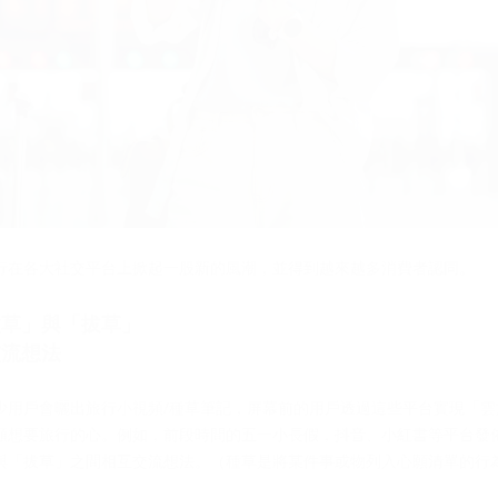
行在各大社交平台上掀起一股新的風潮，並得到越來越多消費者認同。
種草」與「拔草」
交流想法
少用戶會曬出旅行小視頻/種草筆記，屏幕前的用戶透過這些平台實現「雲
顆想要旅行的心。例如，前段時間的五一小長假，抖音、小紅書等平台發
與「拔草」之間相互交流想法。（種草是將某件事或物列入心願清單的行