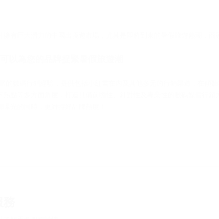
對擁有巨大潛力的中國出境遊市場，尤其是即將到來的暑假旅遊熱潮，商
line 可以為您的品牌捉緊暑假旅遊潮
ine 擁有豐富的數碼行銷經驗，提供包括小紅書在內及其他多元的行銷渠道，在
下熱點等多方面角度，打造具備前瞻性、針對性及專業性的數碼媒體行銷
牌曝光的同時，更維持好品牌熱度！
服務