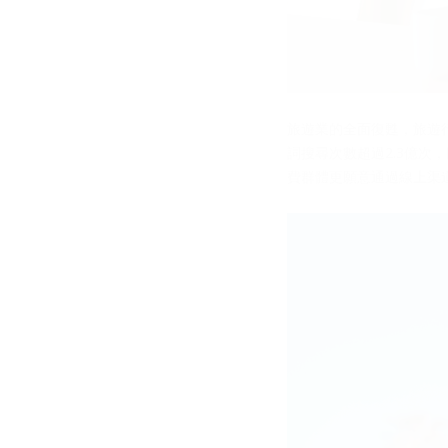
旅遊業的全面復甦，旅遊
詞搜尋次數超過2.3億次
費群體更願意通過線上渠道