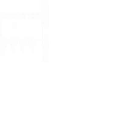
旅行」。政策解禁後，逝
佈了許多以「旅行」為主題
為，拔草是完成心願清單的