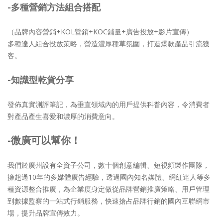
-多種營銷方法組合搭配
（品牌內容營銷+KOL營銷+KOC鋪量+廣告投放+影片宣傳）
多種達人組合投放策略，營造濃厚種草氛圍，打造爆款產品引流獲
客。
-知識型乾貨分享
發佈真實測評筆記，為垂直領域內的用戶提供科普內容，令消費者
對產品產生喜愛和濃厚的消費意向。
-微廣可以幫你！
我們於廣州設有全資子公司，數十個創意編輯、短視頻製作團隊，
擁超過10年的多媒體廣告經驗，透過國內知名媒體、網紅達人等多
種資源整合推廣，為企業度身定做從品牌營銷推廣策略、用戶管理
到數據監察的一站式行銷服務，快速搶占品牌行銷的國內互聯網市
場，提升品牌宣傳效力。