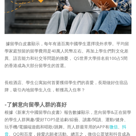
據留學白皮書顯示，每年有過百萬中國學生選擇境外求學。平均留
學家庭預留的留學費用是40萬人民幣左右。再加上學生們對文化差
異、語言能力和社交等問題的擔憂， QS世界大學排名前100占5間
的香港成為大部分留學生的首選。
長租酒店、學生公寓如何首要獲得學生們的喜愛，長期做好住宿品
牌，吸引內地留學生入住，斬獲高入住率？
-了解意向留學人群的喜好
根據《新東方中國留學白皮書》報告數據顯示，意向留學&正在留學
的學生人群興趣/愛好TOP5是追劇/綜藝、讀書/閱讀、運動/健身、
玩手機/電腦端遊戲和唱歌/跳舞。而人群最常用的APP有
微信
、
抖
音
、QQ和百度，鐘愛志願者活動。總言之，微信公眾號和抖音成為