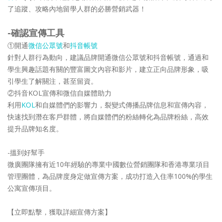
了追蹤、攻略內地留學人群的必勝營銷武器！
-確認宣傳工具
①開通
微信公眾號
和
抖音帳號
針對人群行為動向，建議品牌開通微信公眾號和抖音帳號，通過和
學生興趣話題有關的豐富圖文內容和影片，建立正向品牌形象，吸
引學生了解關注，甚至留資。
②抖音KOL宣傳和微信自媒體助力
利用
KOL
和自媒體們的影響力，裂變式傳播品牌信息和宣傳內容，
快速找到潛在客戶群體，將自媒體們的粉絲轉化為品牌粉絲，高效
提升品牌知名度。
-搵到好幫手
微廣團隊擁有近10年經驗的專業中國數位營銷團隊和香港專業項目
管理團體，為品牌度身定做宣傳方案，成功打造入住率100%的學生
公寓宣傳項目。
【立即點擊，獲取詳細宣傳方案】