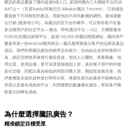
騰訊的產品覆蓋了國內超過8億人口, 是現時國內三大網絡平台巨頭
BAT之一（百度Baidu/阿裏巴巴 Alibaba/騰訊 Tencent）; 它的廣告
覆蓋旗下不同類型的產品，用家包括不同年齡層的網民。廣域度數
位行銷 (微廣母公司)，為騰訊的官方合作夥伴，可以幫助客戶在最
多活躍用戶的社交平台—微信、即時通訊平台 —QQ、月瀏覽量排
行頭2位的騰訊新聞平台、超過100,000 的騰訊聯盟網站、國內用戶
覆蓋率第一的Android應用商店—騰訊應用寶展示客戶的品牌及產品
資訊。我們利用騰訊廣告的精準定向能力，自由組合這些特徵和行
為，鎖定目標使用者進行廣告投放，包括人口屬性、商業興趣、地
理位置、使用設備，更可深度發掘相似人群，基於種子用戶的特徵
及社交鏈，匹配出最為相似的同類消費人群。開始投放廣告後，我
們會獲取全面的資料進行即時分析，將廣告展示給最有可能轉化的
受眾以及最有成效的平台，利用實際的數據優化廣告，幫助客戶獲
取最大的轉化成效。
為什麼選擇騰訊廣告？
精准鎖定目標受眾