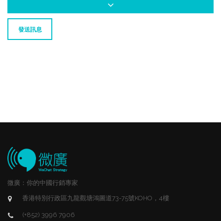
發送訊息
微廣：你的中國行銷專家
香港特別行政區九龍觀塘鴻圖道73-75號KOHO，4樓
(+852) 3996 7906