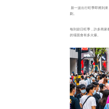
新一波出行旺季即將到來
劃。
每到節日旺季，許多商家
的場面會有多火爆。