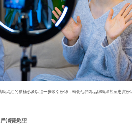
藉助網紅的積極形象以進一步吸引粉絲，轉化他們為品牌粉絲甚至忠實粉
用戶消費慾望