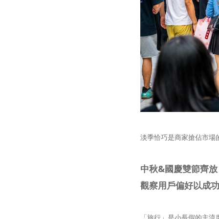
淡季恰巧是商家搶佔市場
中秋&國慶雙節齊放
觀察用戶偏好以成
「旅行」是小長假的主流