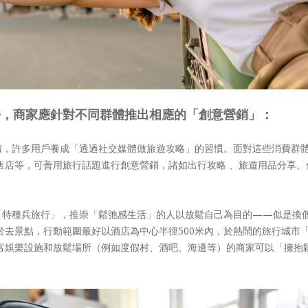
好，商家應針對不同群體推出相應的「創意營銷」：
情，許多用戶養成「透過社交媒體做旅遊攻略」的習慣。面對這些消費群
售店等，可善用旅行話題進行創意營銷，諸如出行攻略 、旅遊用品分享、
「特種兵旅行」，推崇「鬆弛感生活」的人以放鬆自己為目的——似是換
於去景點，行動範圍最好以酒店為中心半徑500米內，於熱鬧的旅行城市
富娛樂設施和放鬆場所（例如度假村、酒吧、海邊等）的商家可以「擁抱