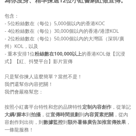
為你度身、精準揀選12位小紅書網紅做宣傳。
包含：
- 5位粉絲數在（每位）5,000個以內的香港KOC
- 4位粉絲數在（每位）30,000個以內的香港/港漂KOL
- 2位粉絲數在（每位）50,000個以內的大灣區（深圳/廣
州）KOL，以及
- 重本安排1位
粉絲數在100,000以上
的香港KOL做【沉浸
式】【紅、抖雙平台】影片宣傳
只是幫你揀人這麼簡單？當然不是！
我們還幫你內容把關！
我們會嚴格幫您：
按照小紅書平台特性和您的品牌特性
定制內容創作
，
從筆記
大綱/腳本
到
拍攝
，從
宣傳時間規劃
到
內容質素把關
，從內
容創作到出街，到
數據監控
到
額外薯條廣告加推宣傳效果
，
一條龍服務！