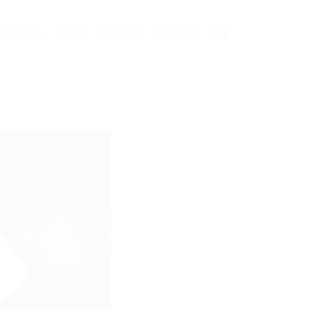
市場資訊
案例
聯絡微廣
EN
中