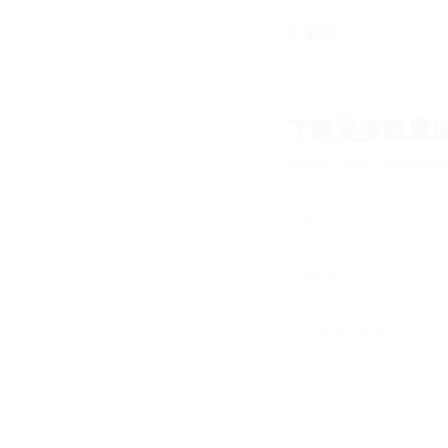
返回
了解更多微廣
填寫以下表格，聯絡微廣
微廣：你的中國行銷專家