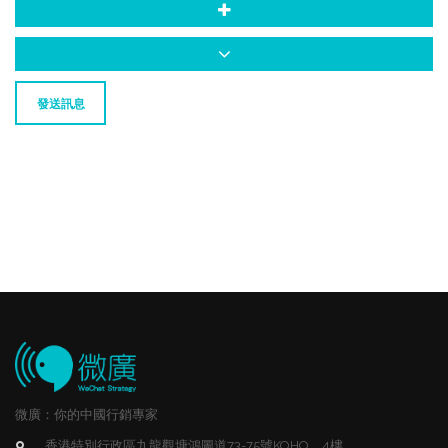
發送訊息
微廣：你的中國行銷專家
香港特別行政區九龍觀塘鴻圖道73-75號KOHO，4樓