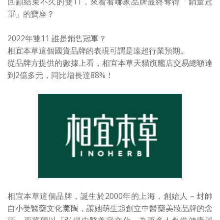
回顧結束不久的雙11，來看看哪家品牌最終奪得「銷量冠
軍」的寶座？
2022年雙11 誰是銷售冠軍？
相宜本草這個國貨品牌的表現可謂是遠超行業預期。
從品牌方提供的數據上看，相宜本草天貓旗艦店交易總額達
到2億多元，同比增長達88%！
相宜本草這個品牌，誕生於2000年的上海，創始人 – 封帥
自小受醫藥文化薰陶，讓她萌生起創立中醫藥美妝品牌的念