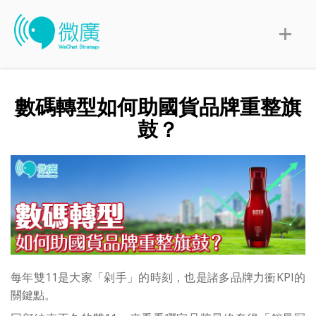
數碼轉型如何助國貨品牌重整旗
鼓？
每年雙11是大家「剁手」的時刻，也是諸多品牌力衝KPI的
關鍵點。