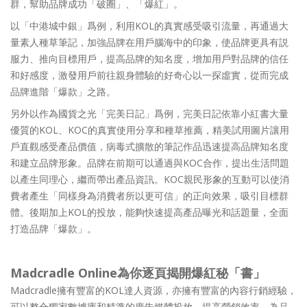
群，幫助品牌成功「破圈」、「爆紅」。
以「中港城中銀」爲例，利用KOL的真實感受吸引流量，再通過大
量素人種草筆記，加強品牌在用戶腦海中的印象，使品牌更具有説
服力、推向目標用戶，提高品牌的知名度，增加用戶對品牌的信任
和好感度，激發用戶前往親身體驗的好奇心以一探虛實，從而完成
品牌進階「爆款」之路。
另外以作為國貨之光「完美日記」爲例，完美日記依靠小紅書大量
優質的KOL、KOC的真實使用分享和種草推薦，精美試用圖片讓用
戶直觀感受產品價值，病毒式擴散的筆記作品迅速提高品牌知名度
和建立品牌形象。品牌在前期可以通過與KOC合作，提出生活問題
以產生同理心，繼而帶出產品資訊。KOC親民形象的互動可以使消
費者產生「同樣身為消費者所以更可信」的正向效果，吸引目標群
體。後期加上KOL的投放，能夠快速提高產品曝光和話題量，全面
打造品牌「爆款」。
Madcradle Online為你逐頁揭開爆紅秘「書」
Madcradle擁有豐富的KOL達人資源，亦擁有豐富的內容行銷經驗，
可以整合獨家數據庫和精準的廣告媒體投放，提高營銷效率，為品