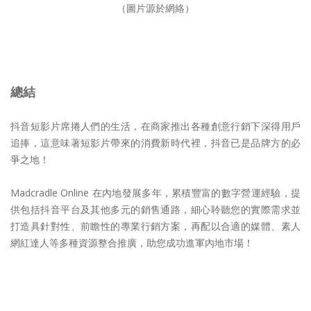
（圖片源於網絡）
總結
抖音短影片席捲人們的生活，在商家推出各種創意行銷下深得用戶
追捧，這意味著短影片帶來的消費新時代裡，抖音已是品牌方的必
爭之地！
Madcradle Online 在內地發展多年，累積豐富的數字營運經驗，提
供包括抖音平台及其他多元的銷售通路，細心聆聽您的實際需求並
打造具針對性、前瞻性的專業行銷方案，再配以合適的媒體、素人
網紅達人等多種資源整合推廣，助您成功進軍內地市場！