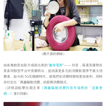
（圖片源於網絡）
由各種創意短影片成就出來的“
趣味電商
”—— 抖音，藉著其優勢在
眾多同類型平台中突圍而出，提供讓更多元的消費新選擇予廣大消
費者。如今的 5G互聯網時代，使我們在消費時變得更加便利，同時
亦衍生出「興趣驅動消費」的新興消費模式。
（詳情請點擊往期文章
《興趣驅動消費抖音市場裡的「流量密
碼」》
進行回顧）