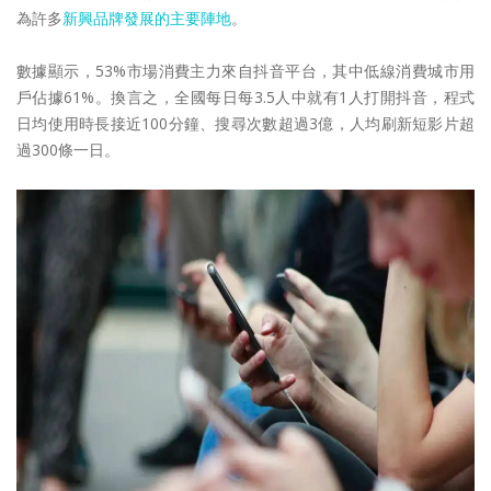
為許多
新興品牌發展的主要陣地
。
數據顯示，53%市場消費主力來自抖音平台，其中低線消費城市用
戶佔據61%。換言之，全國每日每3.5人中就有1人打開抖音，程式
日均使用時長接近100分鐘、搜尋次數超過3億，人均刷新短影片超
過300條一日。